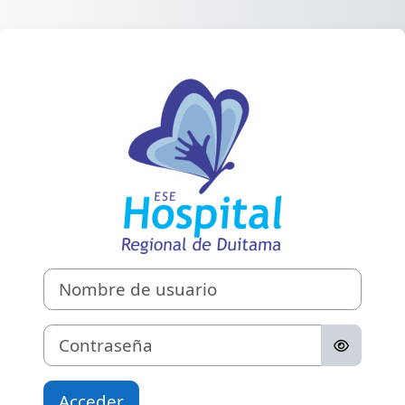
Saltar al contenido principal
Entrar a AVA Ho
Nombre de usuario
Contraseña
Acceder